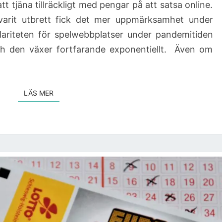
tt tjäna tillräckligt med pengar på att satsa online.
 varit utbrett fick det mer uppmärksamhet under
ariteten för spelwebbplatser under pandemitiden
 och den växer fortfarande exponentiellt. Även om
LÄS MER
LÄS MER