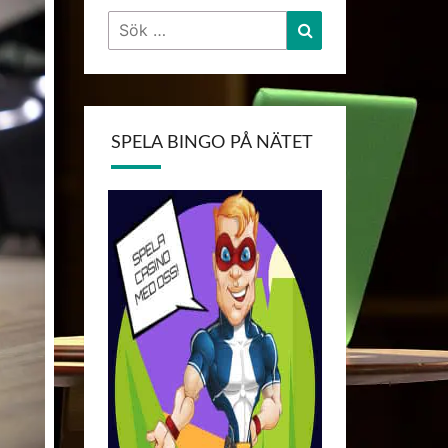
Sök
Sök
efter:
SPELA BINGO PÅ NÄTET