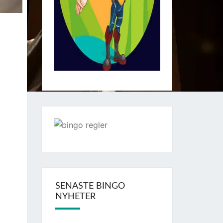
SENASTE BINGO
NYHETER