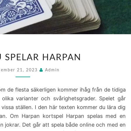
HUR
 SPELAR HARPAN
DU
SPELAR
cember 21, 2023
Admin
HARPAN
om de flesta säkerligen kommer ihåg från de tidiga
 olika varianter och svårighetsgrader. Spelet går
issa ställen. I den här texten kommer du lära dig
pan. Om Harpan kortspel Harpan spelas med en
an jokrar. Det går att spela både online och med en