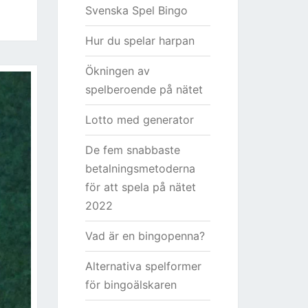
Svenska Spel Bingo
Hur du spelar harpan
Ökningen av
spelberoende på nätet
Lotto med generator
De fem snabbaste
betalningsmetoderna
för att spela på nätet
2022
Vad är en bingopenna?
Alternativa spelformer
för bingoälskaren