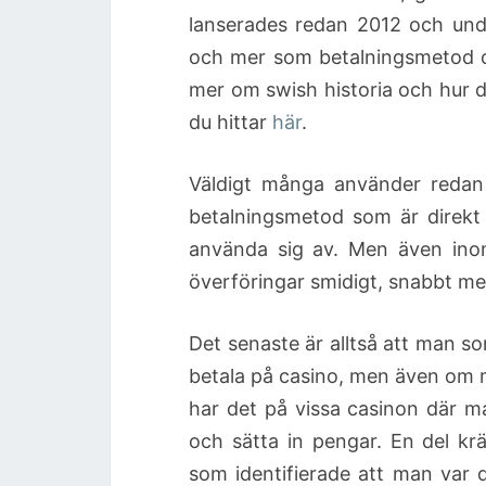
lanserades redan 2012 och und
och mer som betalningsmetod oc
mer om swish historia och hur d
du hittar
här
.
Väldigt många använder redan
betalningsmetod som är direkt 
använda sig av. Men även ino
överföringar smidigt, snabbt me
Det senaste är alltså att man so
betala på casino, men även om m
har det på vissa casinon där ma
och sätta in pengar. En del kr
som identifierade att man var 