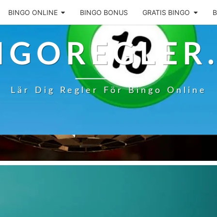
BINGO ONLINE
BINGO BONUS
GRATIS BINGO
B
NGOREGLER
Lär Dig Regler För Bingo Online