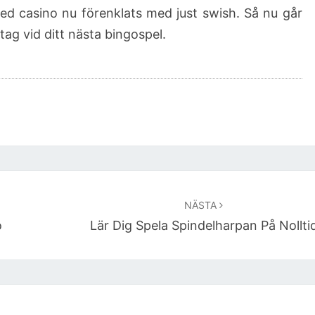
ed casino nu förenklats med just swish. Så nu går
tag vid ditt nästa bingospel.
NÄSTA
o
Lär Dig Spela Spindelharpan På Nollti