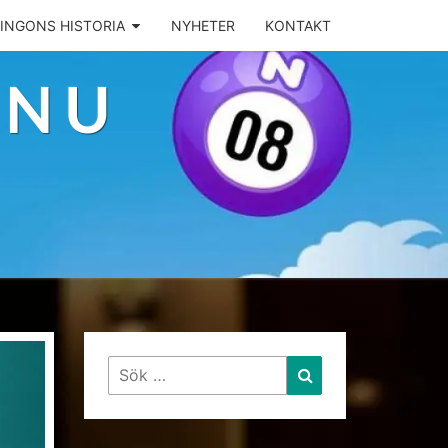
INGONS HISTORIA
NYHETER
KONTAKT
.NU
Sök
Sök
efter: