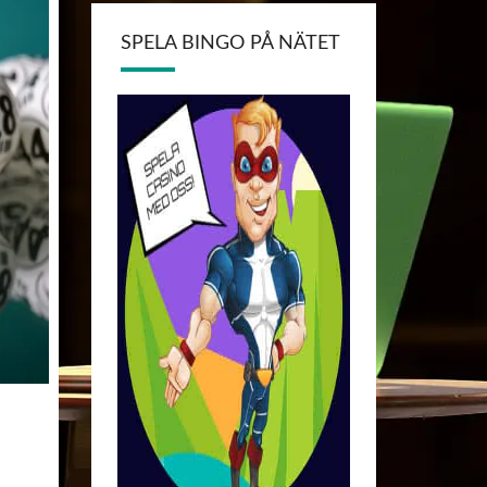
SPELA BINGO PÅ NÄTET