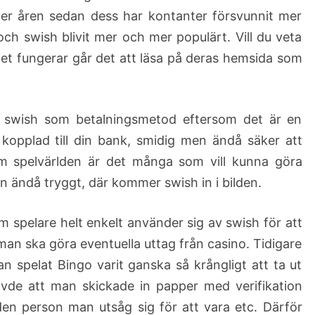
er åren sedan dess har kontanter försvunnit mer
h swish blivit mer och mer populärt. Vill du veta
et fungerar går det att läsa på deras hemsida som
 swish som betalningsmetod eftersom det är en
kopplad till din bank, smidig men ändå säker att
m spelvärlden är det många som vill kunna göra
n ändå tryggt, där kommer swish in i bilden.
m spelare helt enkelt använder sig av swish för att
an ska göra eventuella uttag från casino. Tidigare
n spelat Bingo varit ganska så krångligt att ta ut
ävde att man skickade in papper med verifikation
den person man utsåg sig för att vara etc. Därför