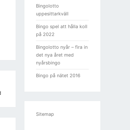
Bingolotto
uppesittarkväll
Bingo spel att hålla koll
på 2022
Bingolotto nyår – fira in
det nya året med
nyårsbingo
Bingo på nätet 2016
d
Sitemap